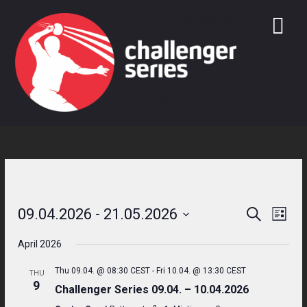
Skip
to
content
09.04.2026
 - 
21.05.2026
Search
Even
Events
List
Select
View
Search
April 2026
date.
Navi
and
Thu 09.04. @ 08:30 CEST
-
Fri 10.04. @ 13:30 CEST
THU
9
Challenger Series 09.04. – 10.04.2026
Views