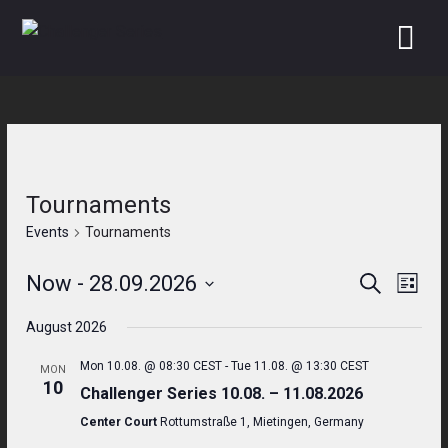
Skip
to
content
Tournaments
Events
Tournaments
Now
 - 
28.09.2026
Search
Even
Events
List
Select
View
Search
August 2026
date.
Navi
and
Mon 10.08. @ 08:30 CEST
-
Tue 11.08. @ 13:30 CEST
MON
10
Challenger Series 10.08. – 11.08.2026
Views
Center Court
Rottumstraße 1, Mietingen, Germany
Navigati