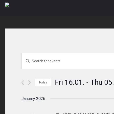
Skip
to
content
Events
ENTER
KEYWORD.
Search
SEARCH
and
FOR
Fri 16.01.
 - 
Thu 05.
Today
EVENTS
Views
Select
BY
Navigation
date.
January 2026
KEYWORD.