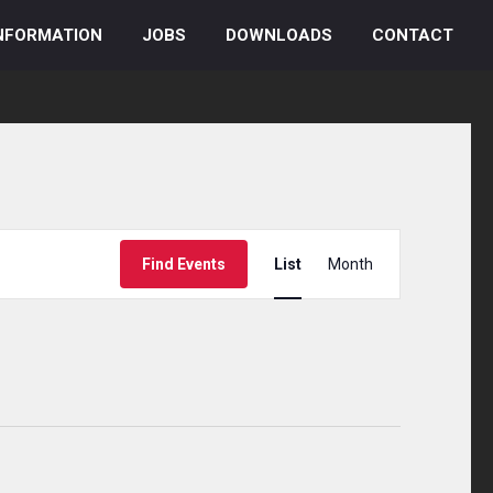
NFORMATION
JOBS
DOWNLOADS
CONTACT
Event
Find Events
List
Month
Views
Navigation