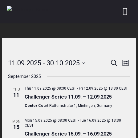
Skip
to
content
11.09.2025
 - 
30.10.2025
Search
Even
Events
List
Select
View
Search
September 2025
date.
Navi
and
Thu 11.09.2025 @ 08:30 CEST
-
Fri 12.09.2025 @ 13:30 CEST
THU
11
Challenger Series 11.09. – 12.09.2025
Views
Center Court
Rottumstraße 1, Mietingen, Germany
Navigati
Mon 15.09.2025 @ 08:30 CEST
-
Tue 16.09.2025 @ 13:30
MON
CEST
15
Challenger Series 15.09. – 16.09.2025